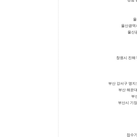
경남 
울
울산광역시
울산광
창원시 진해구
부산 강서구 명지오
부산 해운대
부산
부산시 기장군
접수기간